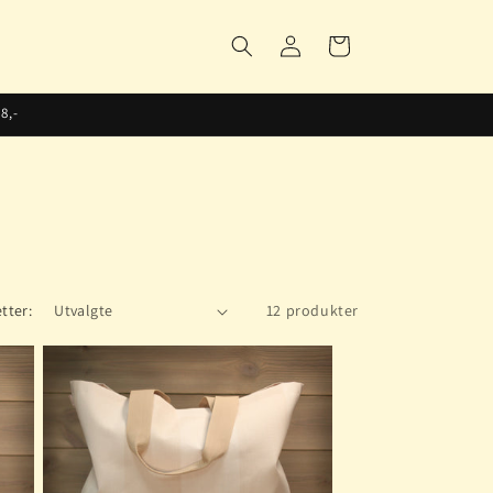
Logg
Handlekurv
inn
8,-
tter:
12 produkter