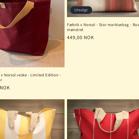
Utsolgt
Fæbrik x Norsol - Stor markisebag - Rus
mønstret
Vanlig
449,00 NOK
pris
 x Norsol veske - Limited Edition -
r
 NOK