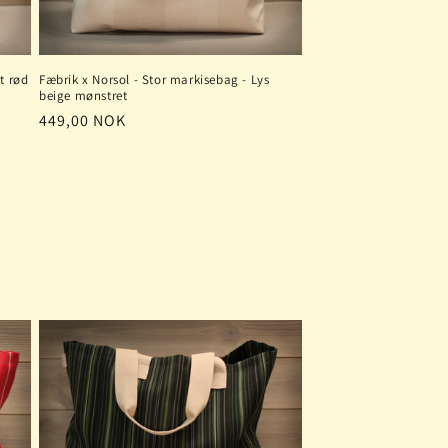
t rød
Fæbrik x Norsol - Stor markisebag - Lys
beige mønstret
Vanlig
449,00 NOK
pris