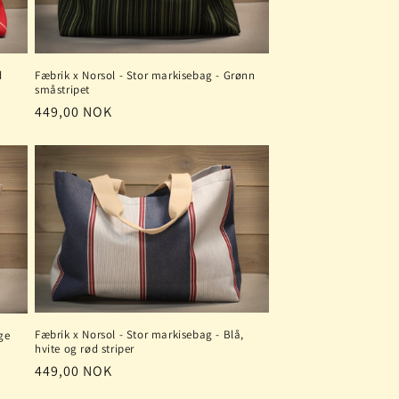
d
Fæbrik x Norsol - Stor markisebag - Grønn
småstripet
Vanlig
449,00 NOK
pris
Fæbrik x Norsol - Stor markisebag - Blå,
ge
hvite og rød striper
Vanlig
449,00 NOK
pris