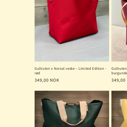
g
:
Gullruten x Norsol veske – Limited Edition -
Gullruten
rød
burgunde
Vanlig
349,00 NOK
Vanlig
349,00
pris
pris