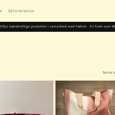
ce
Gå til norsol.no
 tilbyr bærekraftige produkter i samarbeid med Fæbrik - Fri frakt over 89
Sorter e