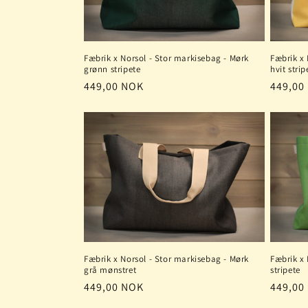
Fæbrik x Norsol - Stor markisebag - Mørk
Fæbrik x 
grønn stripete
hvit strip
Vanlig
449,00 NOK
Vanlig
449,00
pris
pris
Fæbrik x Norsol - Stor markisebag - Mørk
Fæbrik x 
grå mønstret
stripete
Vanlig
449,00 NOK
Vanlig
449,00
pris
pris