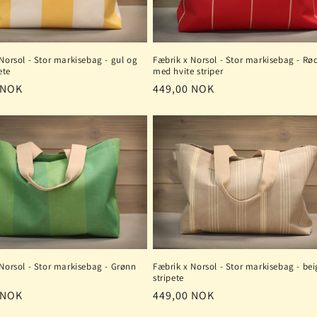
Fæbrik x Norsol - Stor markisebag - Rø
Norsol - Stor markisebag - gul og
med hvite striper
ete
Vanlig
449,00 NOK
 NOK
pris
Norsol - Stor markisebag - Grønn
Fæbrik x Norsol - Stor markisebag - bei
stripete
 NOK
Vanlig
449,00 NOK
pris